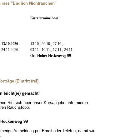
urses "Endlich Nichtrauchen"
Kurstermine /-ort:
13.10.2026
13.10., 20.10., 27.10.,
24.11.2026
03.11., 10.11., 17.11., 24.11.
Ort:
Hoher Heckenweg 99
träge (Eintritt frei)
n leicht(er) gemacht"
nnen Sie sich über unser Kursangebot informieren
Ihren Rauchstopp.
 Heckenweg 99
rherige Anmeldung per Email oder Telefon, damit wir
.